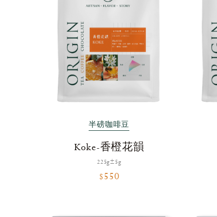
半磅咖啡豆
Koke-香橙花韻
225g±5g
$550