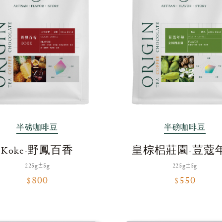
半磅咖啡豆
半磅咖啡豆
Koke-野鳳百香
皇棕梠莊園-荳蔻
225g±5g
225g±5g
$800
$550