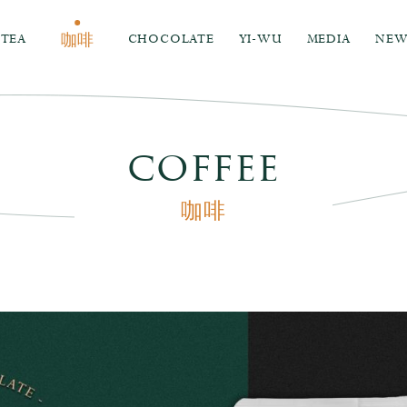
TEA
CHOCOLATE
YI-WU
MEDIA
NEW
咖啡
coffee
咖啡