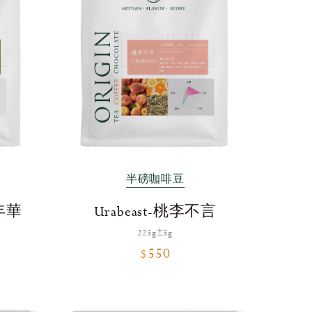
半磅咖啡豆
年華
Urabeast-桃李不言
225g±5g
$550