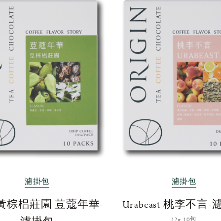
濾掛包
濾掛包
黃棕梠莊園 荳蔻年華-
Urabeast 桃李不言
12g 10包