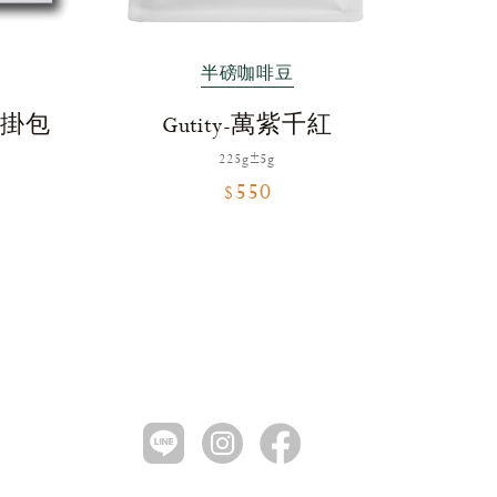
半磅咖啡豆
濾掛包
Gutity-萬紫千紅
225g±5g
$550