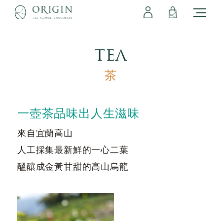
會員專區
立即註冊
登出
登入
tea
茶
一壺茶品味出人生滋味
來自宜蘭高山
人工採集最新鮮的一心二葉
醞釀成金黃甘甜的高山烏龍