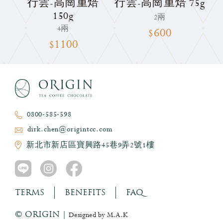
烏
行雲-高崗重焙
行雲-高崗重焙 75g
150g
2兩
4兩
$600
$1100
0800-585-598
dirk.chen@origintcc.com
新北市新店區寶興路45巷9弄2號1樓
TERMS
BENEFITS
FAQ
© ORIGIN |
Designed by M.A.K