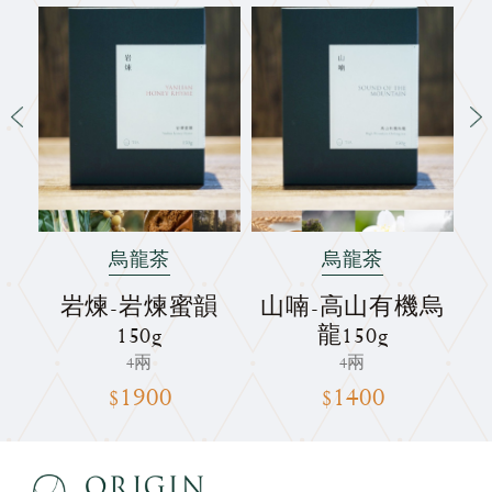
烏龍茶
烏龍茶
焙
岩煉-岩煉蜜韻
山喃-高山有機烏
150g
龍150g
4兩
4兩
$1900
$1400